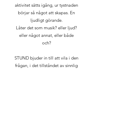
aktivitet sätts igång, ur tystnaden
börjar så något att skapas. En
ljudligt görande.
Låter det som musik? eller ljud?
eller något annat, eller både
och?
STUND bjuder in till att vila i den
frågan, i det tillståndet av sinnlig
förundran, att inte säkert behöva
veta, att inte helt kunna sätta ord
och mening på det som känns,
det som låter, hur det
kommunicerar och påverkar. Hur
det resonerar i vårt inre, i
rummets väggar och de andra
deltagarnas kroppar och sinnen.