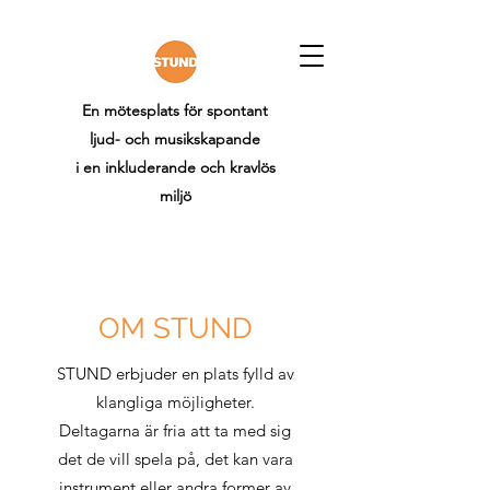
En mötesplats för
spontant
ljud- och musikskapande
i en
inkluderande och kravlös
miljö
OM STUND
STUND erbjuder en plats fylld av
klangliga möjligheter.
Deltagarna är fria att ta med sig
det de vill spela på, det kan vara
instrument eller andra former av